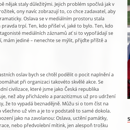
ě nějak staly důležitými. Jejich problém spočívá jak v
žitek, ony navíc zobrazují to, co chce zadavatel, aby
dramaticky. Oslava se v mediálním prostoru stala
 pravda trpí. Ten, kdo přišel ví, jaké to bylo. Ten, kdo
otagonisté mediálních záznamů ať si to vypořádají se
, mám jediné – nenechte se mýlit, přijďte příště a
tních oslav bych se chtěl podělit o pocit naplnění a
pomáhat při organizaci takovéto skvělé akce. Se
í civilizace, které jsme jako Česká republika
uje, než aby přicházelo a parazitizmus už pro udržení
, že to vypadá beznadějně. Můžu si o tom číst na
to všechno už vím a je to v podstatě to samé dokola.
bození jako na zavolanou: Oslava, uctění památky,
race, nebo předvolební mítink, jen alespoň trošku