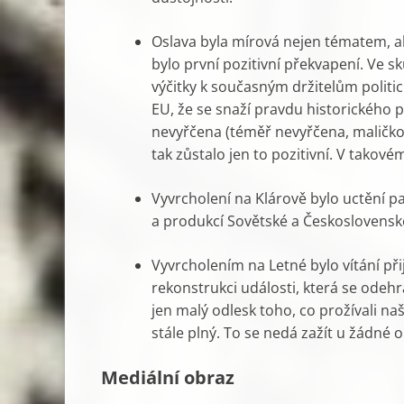
Oslava byla mírová nejen tématem, al
bylo první pozitivní překvapení. Ve 
výčitky k současným držitelům politi
EU, že se snaží pravdu historického p
nevyřčena (téměř nevyřčena, maličko
tak zůstalo jen to pozitivní. V tako
Vyvrcholení na Klárově bylo uctění 
a produkcí Sovětské a Českosloven
Vyvrcholením na Letné bylo vítání při
rekonstrukci události, která se odeh
jen malý odlesk toho, co prožívali naši
stále plný. To se nedá zažít u žádné 
Mediální obraz