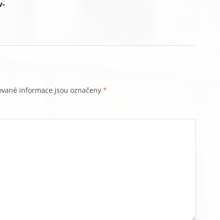
v-
ované informace jsou označeny
*