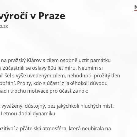
výročí v Praze
2.2K
 na pražský Klárov s cílem osobně uctít památku
zúčastnili se oslavy 80ti let míru. Neumím si
a přišel s výše uvedeným cílem, nehodnotil prožitý den
ahopřání. Pro ty, kdo s účastí z jakéhokoli důvodu
snad i trochu motivace pro účast za rok:
 vyvážený, důstojný, bez jakýchkoli hluchých míst.
a Letnou dodal dynamiku.
zitivní a přátelská atmosféra, která neubírala na