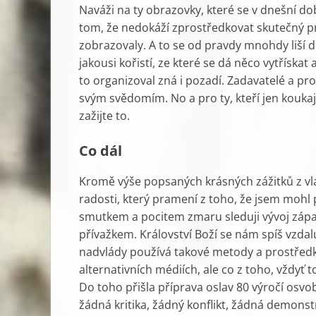
Naváži na ty obrazovky, které se v dnešní dob
tom, že nedokáží zprostředkovat skutečný pro
zobrazovaly. A to se od pravdy mnohdy liší 
jakousi kořistí, ze které se dá něco vytřískat a
to organizoval zná i pozadí. Zadavatelé a pr
svým svědomím. No a pro ty, kteří jen koukají
zažijte to.
Co dál
Kromě výše popsaných krásných zážitků z vlas
radosti, který pramení z toho, že jsem mohl 
smutkem a pocitem zmaru sleduji vývoj západn
přívažkem. Království Boží se nám spíš vzdal
nadvlády používá takové metody a prostředky
alternativních médiích, ale co z toho, vždyť 
Do toho přišla příprava oslav 80 výročí osvo
žádná kritika, žádný konflikt, žádná demonst