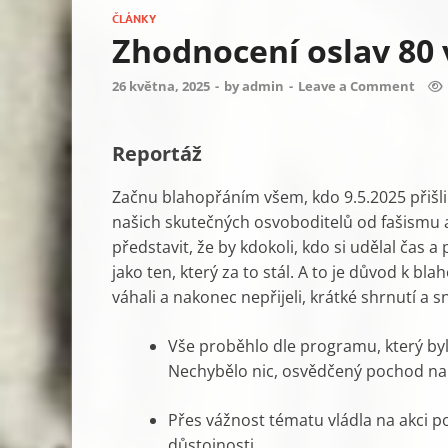
ČLÁNKY
Zhodnocení oslav 80 
26 května, 2025
-
by
admin
-
Leave a Comment
Reportáž
Začnu blahopřáním všem, kdo 9.5.2025 přišli
našich skutečných osvoboditelů od fašismu a 
představit, že by kdokoli, kdo si udělal čas 
jako ten, který za to stál. A to je důvod k bl
váhali a nakonec nepřijeli, krátké shrnutí a 
Vše proběhlo dle programu, který byl
Nechybělo nic, osvědčený pochod n
Přes vážnost tématu vládla na akci po
důstojnosti.