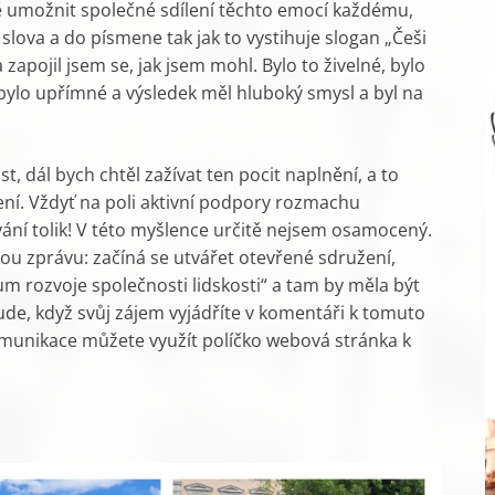
ě umožnit společné sdílení těchto emocí každému,
lova a do písmene tak jak to vystihuje slogan „Češi
apojil jsem se, jak jsem mohl. Bylo to živelné, bylo
 bylo upřímné a výsledek měl hluboký smysl a byl na
t, dál bych chtěl zažívat ten pocit naplnění, a to
ení. Vždyť na poli aktivní podpory rozmachu
vání tolik! V této myšlence určitě nejsem osamocený.
u zprávu: začíná se utvářet otevřené sdružení,
m rozvoje společnosti lidskosti“ a tam by měla být
ude, když svůj zájem vyjádříte v komentáři k tomuto
munikace můžete využít políčko webová stránka k