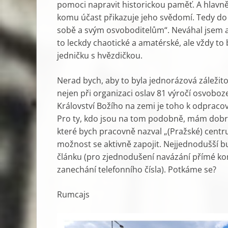
pomoci napravit historickou paměť. A hlavn
komu účast přikazuje jeho svědomí. Tedy do s
sobě a svým osvoboditelům“. Neváhal jsem a z
to leckdy chaotické a amatérské, ale vždy to
jedničku s hvězdičkou.
Nerad bych, aby to byla jednorázová záležitos
nejen při organizaci oslav 81 výročí osvoboz
Království Božího na zemi je toho k odpraco
Pro ty, kdo jsou na tom podobně, mám dobro
které bych pracovně nazval „(Pražské) centru
možnost se aktivně zapojit. Nejjednodušší b
článku (pro zjednodušení navázání přímé ko
zanechání telefonního čísla). Potkáme se?
Rumcajs