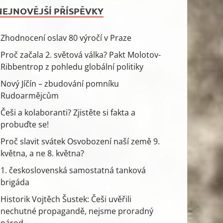
NEJNOVĚJŠÍ PŘÍSPĚVKY
Zhodnocení oslav 80 výročí v Praze
Proč začala 2. světová válka? Pakt Molotov-
Ribbentrop z pohledu globální politiky
Nový Jíčín – zbudování pomníku
Rudoarmějcům
Češi a kolaboranti? Zjistěte si fakta a
probuďte se!
Proč slavit svátek Osvobození naší země 9.
května, a ne 8. května?
1. československá samostatná tanková
brigáda
Historik Vojtěch Šustek: Češi uvěřili
nechutné propagandě, nejsme proradný
národ