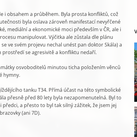
e i obsahem a průběhem. Byla prosta konfliktů, což
skutečnosti byla oslava zároveň manifestací nevyřčené
cké, mediální a ekonomické moci především v ČR, ale i
V
rocesu manipulovat. Výčitka ale zůstala dle plánu
 se ve svém projevu nechal unést pan doktor Skála) a
vém prostředí se agresivitě a konfliktu nedaří.
památky osvoboditelů minutou ticha položením věnců
ské hymny.
jíždějícího tanku T34. Přímá účast na této symbolické
rála přesně před 80 lety byla nezapomenutelná. Byl to
 předci, a přesto to byl tak silný zážitek, že jsem jej
obrazovky (ani 7D).